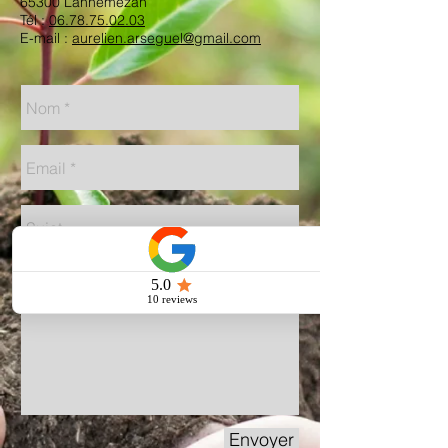
65300 Lannemezan
Tél :
06.78.75.02.03
E-mail :
aurelien.arseguel@gmail.com
Envoyer