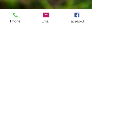
Phone
Email
Facebook
@les_jardins_d_aurelien