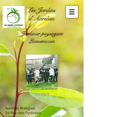
Les Jardins
d'Aurélien
Jardinier paysagiste
Lannemezan
contact
Aurélien Arséguel
24 Rue des Pyrénées